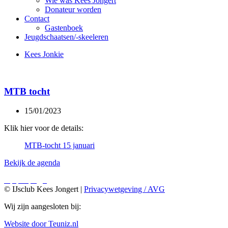
Wie was Kees Jongert
Donateur worden
Contact
Gastenboek
Jeugdschaatsen/-skeeleren
Kees Jonkie
MTB tocht
15/01/2023
Klik hier voor de details:
MTB-tocht 15 januari
Bekijk de agenda
© IJsclub Kees Jongert |
Privacywetgeving / AVG
Wij zijn aangesloten bij:
Website door Teuniz.nl