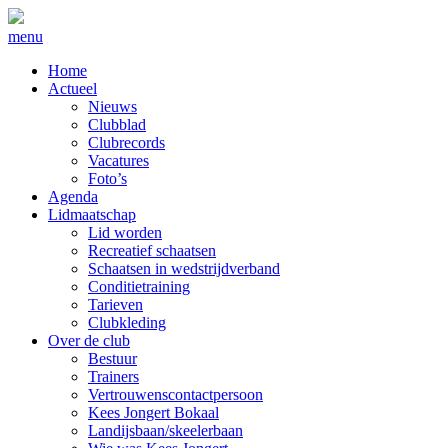
menu
Home
Actueel
Nieuws
Clubblad
Clubrecords
Vacatures
Foto’s
Agenda
Lidmaatschap
Lid worden
Recreatief schaatsen
Schaatsen in wedstrijdverband
Conditietraining
Tarieven
Clubkleding
Over de club
Bestuur
Trainers
Vertrouwenscontactpersoon
Kees Jongert Bokaal
Landijsbaan/skeelerbaan