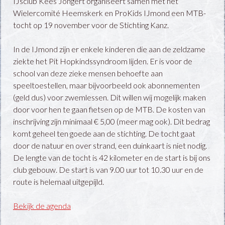
IJsclub Kees Jongert organiseert samen met het
Wielercomité Heemskerk en ProKids IJmond een MTB-
tocht op 19 november voor de Stichting Kanz.
In de IJmond zijn er enkele kinderen die aan de zeldzame
ziekte het Pit Hopkindssyndroom lijden. Er is voor de
school van deze zieke mensen behoefte aan
speeltoestellen, maar bijvoorbeeld ook abonnementen
(geld dus) voor zwemlessen. Dit willen wij mogelijk maken
door voor hen te gaan fietsen op de MTB. De kosten van
inschrijving zijn minimaal € 5,00 (meer mag ook). Dit bedrag
komt geheel ten goede aan de stichting. De tocht gaat
door de natuur en over strand, een duinkaart is niet nodig.
De lengte van de tocht is 42 kilometer en de start is bij ons
club gebouw. De start is van 9.00 uur tot 10.30 uur en de
route is helemaal uitgepijld.
Bekijk de agenda