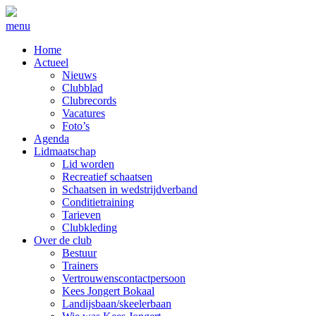
menu
Home
Actueel
Nieuws
Clubblad
Clubrecords
Vacatures
Foto’s
Agenda
Lidmaatschap
Lid worden
Recreatief schaatsen
Schaatsen in wedstrijdverband
Conditietraining
Tarieven
Clubkleding
Over de club
Bestuur
Trainers
Vertrouwenscontactpersoon
Kees Jongert Bokaal
Landijsbaan/skeelerbaan