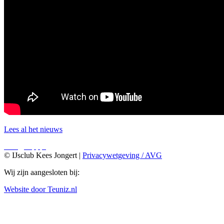
Lees al het nieuws
© IJsclub Kees Jongert |
Privacywetgeving / AVG
Wij zijn aangesloten bij:
Website door Teuniz.nl