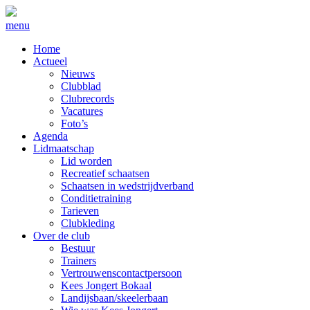
menu
Home
Actueel
Nieuws
Clubblad
Clubrecords
Vacatures
Foto’s
Agenda
Lidmaatschap
Lid worden
Recreatief schaatsen
Schaatsen in wedstrijdverband
Conditietraining
Tarieven
Clubkleding
Over de club
Bestuur
Trainers
Vertrouwenscontactpersoon
Kees Jongert Bokaal
Landijsbaan/skeelerbaan