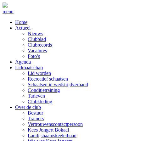
menu
Home
Actueel
Nieuws
Clubblad
Clubrecords
Vacatures
Foto’s
Agenda
Lidmaatschap
Lid worden
Recreatief schaatsen
Schaatsen in wedstrijdverband
Conditietraining
Tarieven
Clubkleding
Over de club
Bestuur
Trainers
Vertrouwenscontactpersoon
Kees Jongert Bokaal
Landijsbaan/skeelerbaan