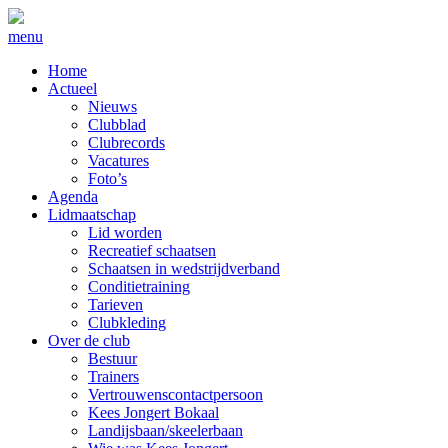
menu
Home
Actueel
Nieuws
Clubblad
Clubrecords
Vacatures
Foto’s
Agenda
Lidmaatschap
Lid worden
Recreatief schaatsen
Schaatsen in wedstrijdverband
Conditietraining
Tarieven
Clubkleding
Over de club
Bestuur
Trainers
Vertrouwenscontactpersoon
Kees Jongert Bokaal
Landijsbaan/skeelerbaan