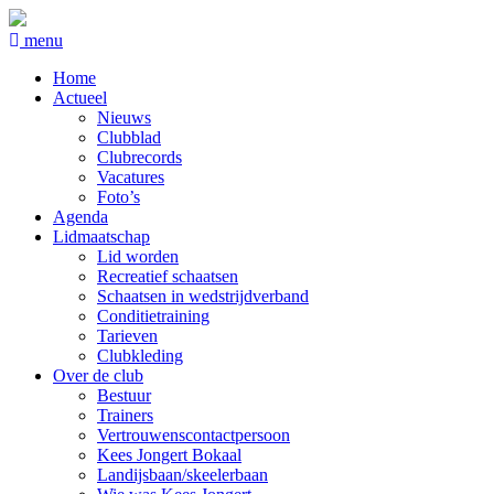
menu
Home
Actueel
Nieuws
Clubblad
Clubrecords
Vacatures
Foto’s
Agenda
Lidmaatschap
Lid worden
Recreatief schaatsen
Schaatsen in wedstrijdverband
Conditietraining
Tarieven
Clubkleding
Over de club
Bestuur
Trainers
Vertrouwenscontactpersoon
Kees Jongert Bokaal
Landijsbaan/skeelerbaan