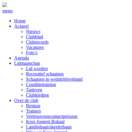
menu
Home
Actueel
Nieuws
Clubblad
Clubrecords
Vacatures
Foto’s
Agenda
Lidmaatschap
Lid worden
Recreatief schaatsen
Schaatsen in wedstrijdverband
Conditietraining
Tarieven
Clubkleding
Over de club
Bestuur
Trainers
Vertrouwenscontactpersoon
Kees Jongert Bokaal
Landijsbaan/skeelerbaan