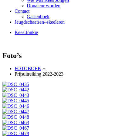
Wie was Kees Jongert
Donateur worden
Contact
Gastenboek
Jeugdschaatsen/-skeeleren
Kees Jonkie
Foto’s
FOTOBOEK
»
Prijsuitreiking 2022-2023